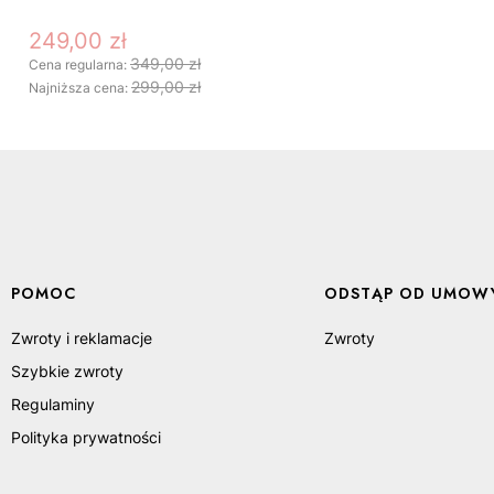
249,00 zł
Cena promocyjna
349,00 zł
Cena regularna:
299,00 zł
Najniższa cena:
Linki w stopce
POMOC
ODSTĄP OD UMOWY
DO KOSZYKA
Zwroty i reklamacje
Zwroty
Szybkie zwroty
Regulaminy
Polityka prywatności