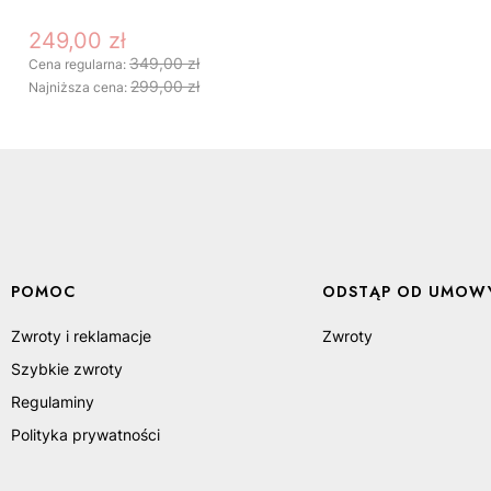
249,00 zł
Cena promocyjna
349,00 zł
Cena regularna:
299,00 zł
Najniższa cena:
Linki w stopce
POMOC
ODSTĄP OD UMOWY
DO KOSZYKA
Zwroty i reklamacje
Zwroty
Szybkie zwroty
Regulaminy
Polityka prywatności