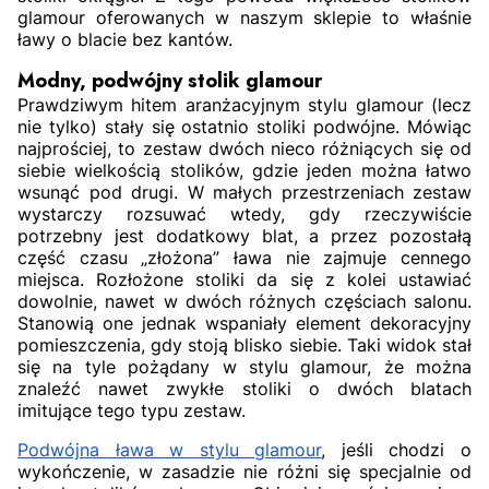
glamour oferowanych w naszym sklepie to właśnie
ławy o blacie bez kantów.
Modny, podwójny stolik glamour
Prawdziwym hitem aranżacyjnym stylu glamour (lecz
nie tylko) stały się ostatnio stoliki podwójne. Mówiąc
najprościej, to zestaw dwóch nieco różniących się od
siebie wielkością stolików, gdzie jeden można łatwo
wsunąć pod drugi. W małych przestrzeniach zestaw
wystarczy rozsuwać wtedy, gdy rzeczywiście
potrzebny jest dodatkowy blat, a przez pozostałą
część czasu „złożona” ława nie zajmuje cennego
miejsca. Rozłożone stoliki da się z kolei ustawiać
dowolnie, nawet w dwóch różnych częściach salonu.
Stanowią one jednak wspaniały element dekoracyjny
pomieszczenia, gdy stoją blisko siebie. Taki widok stał
się na tyle pożądany w stylu glamour, że można
znaleźć nawet zwykłe stoliki o dwóch blatach
imitujące tego typu zestaw.
Podwójna ława w stylu glamour
, jeśli chodzi o
wykończenie, w zasadzie nie różni się specjalnie od