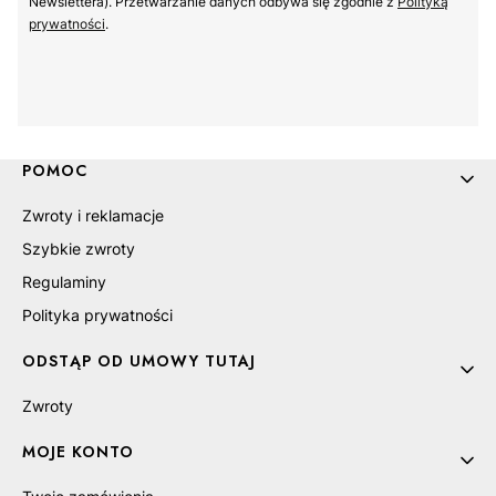
Newslettera). Przetwarzanie danych odbywa się zgodnie z
Polityką
prywatności
.
Linki w stopce
POMOC
Zwroty i reklamacje
Szybkie zwroty
Regulaminy
Polityka prywatności
ODSTĄP OD UMOWY TUTAJ
Zwroty
MOJE KONTO