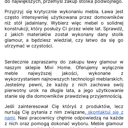
do największych, przemyśl zakup stolika podwójnego.
Przyjrzyj się krytycznie wykonaniu mebla. Ława jest
często intensywniej użytkowana przez domowników
niż stół jadalniany. Wybierz więc mebel o solidnej
konstrukcji, który posłuży Ci przez wiele lat. Sprawdź,
z jakich materiałów został wykonany dany stolik
glamour, a będziesz wiedział, czy łatwo da się go
utrzymać w czystości.
Serdecznie zapraszamy do zakupu ławy glamour w
naszym sklepie Mivi Home. Oferujemy wyłącznie
meble najwyższej jakości, wykonane z
wykorzystaniem najnowszych technologii meblarskich.
Jesteśmy pewni, że każdy z nich zachowa swój
pierwotny urok na długie lata, a jego użytkowanie
stanie się dla domowników prawdziwą przyjemnością.
Jeśli zainteresował Cię któryś z produktów, lecz
nurtują Cię pytania z nim związane,
skontaktuj się z
nami
. Nasi pracownicy chętnie odpowiedzą na każde
z nich oraz pomogą dokonać wyboru. Meble glamour