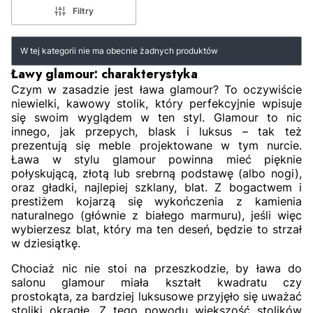
Filtry
Lista produktów
W tej kategorii nie ma obecnie żadnych produktów
Ławy glamour: charakterystyka
Czym w zasadzie jest ława glamour? To oczywiście
niewielki, kawowy stolik, który perfekcyjnie wpisuje
się swoim wyglądem w ten styl. Glamour to nic
innego, jak przepych, blask i luksus – tak też
prezentują się meble projektowane w tym nurcie.
Ława w stylu glamour powinna mieć pięknie
połyskującą, złotą lub srebrną podstawę (albo nogi),
oraz gładki, najlepiej szklany, blat. Z bogactwem i
prestiżem kojarzą się wykończenia z kamienia
naturalnego (głównie z białego marmuru), jeśli więc
wybierzesz blat, który ma ten deseń, będzie to strzał
w dziesiątkę.
Chociaż nic nie stoi na przeszkodzie, by ława do
salonu glamour miała kształt kwadratu czy
prostokąta, za bardziej luksusowe przyjęło się uważać
stoliki okrągłe. Z tego powodu większość stolików