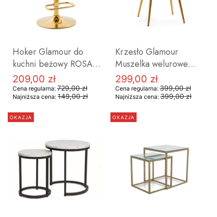
DO KOSZYKA
DO KOSZYKA
Hoker Glamour do
Krzesło Glamour
kuchni beżowy ROSA
Muszelka welurowe
GOLD II na złotej
różowe SHELL GOLD
209,00 zł
299,00 zł
Cena promocyjna
Cena promocyjna
nodze OUTLET
OUTLET
729,00 zł
399,00 zł
Cena regularna:
Cena regularna:
149,00 zł
399,00 zł
Najniższa cena:
Najniższa cena:
OKAZJA
OKAZJA
DO KOSZYKA
DO KOSZYKA