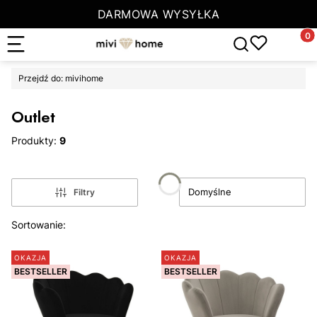
DARMOWA WYSYŁKA
Produ
Otwórz wyszuki
Przejdź do:
mivihome
Outlet
Produkty:
9
Domyślne
Filtry
Lista produktów
Sortowanie:
OKAZJA
OKAZJA
BESTSELLER
BESTSELLER