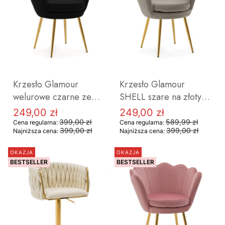
Krzesło Glamour
Krzesło Glamour
welurowe czarne ze
SHELL szare na złotych
złotymi nogami
nóżkach Muszelka
249,00 zł
249,00 zł
Cena promocyjna
Cena promocyjna
muszelka SHELL
OUTLET
399,00 zł
589,99 zł
Cena regularna:
Cena regularna:
399,00 zł
399,00 zł
Najniższa cena:
Najniższa cena:
OUTLET
OKAZJA
OKAZJA
BESTSELLER
BESTSELLER