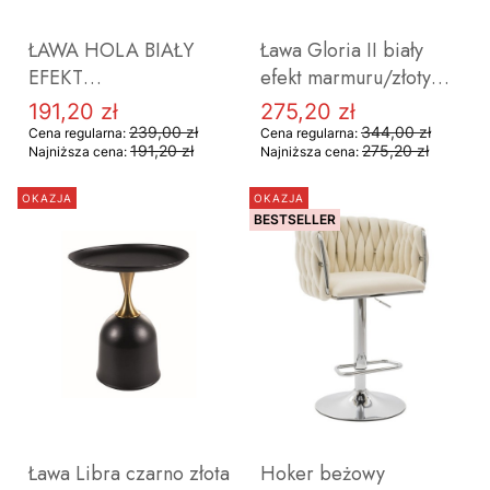
ŁAWA HOLA BIAŁY
Ława Gloria II biały
EFEKT
efekt marmuru/złoty
MARMURU/CZARNY
(zestaw) OUTLET
191,20 zł
275,20 zł
Cena promocyjna
Cena promocyjna
(ZESTAW) OUTLET
239,00 zł
344,00 zł
Cena regularna:
Cena regularna:
191,20 zł
275,20 zł
Najniższa cena:
Najniższa cena:
OKAZJA
OKAZJA
BESTSELLER
DO KOSZYKA
Ława Libra czarno złota
Hoker beżowy