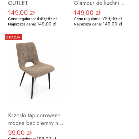
OUTLET
Glamour do kuchni
ROSA CHROME
149,00 zł
149,00 zł
Cena promocyjna
Cena promocyjna
srebrne nogi OUTLET
449,00 zł
729,00 zł
Cena regularna:
Cena regularna:
149,00 zł
149,00 zł
Najniższa cena:
Najniższa cena:
OKAZJA
DO KOSZYKA
DO KOSZYKA
Krzesło tapicerowane
modne beż ciemny na
czarnych nogach
99,00 zł
Cena promocyjna
OUTLET
199,00 zł
Cena regularna: