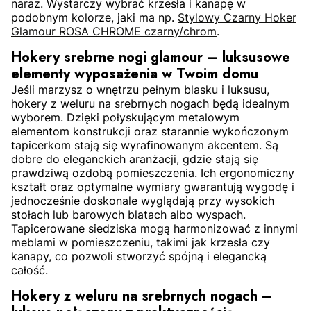
naraz. Wystarczy wybrać krzesła i kanapę w
podobnym kolorze, jaki ma np.
Stylowy Czarny Hoker
Glamour ROSA CHROME czarny/chrom
.
Hokery srebrne nogi glamour – luksusowe
elementy wyposażenia
w Twoim domu
Jeśli marzysz o wnętrzu pełnym blasku i luksusu,
hokery z weluru na srebrnych nogach będą idealnym
wyborem. Dzięki połyskującym metalowym
elementom konstrukcji oraz starannie wykończonym
tapicerkom stają się wyrafinowanym akcentem. Są
dobre do eleganckich aranżacji, gdzie stają się
prawdziwą ozdobą pomieszczenia. Ich ergonomiczny
kształt oraz optymalne wymiary gwarantują wygodę i
jednocześnie doskonale wyglądają przy wysokich
stołach lub barowych blatach albo wyspach.
Tapicerowane siedziska mogą harmonizować z innymi
meblami w pomieszczeniu, takimi jak krzesła czy
kanapy, co pozwoli stworzyć spójną i elegancką
całość.
Hokery z weluru na srebrnych nogach –