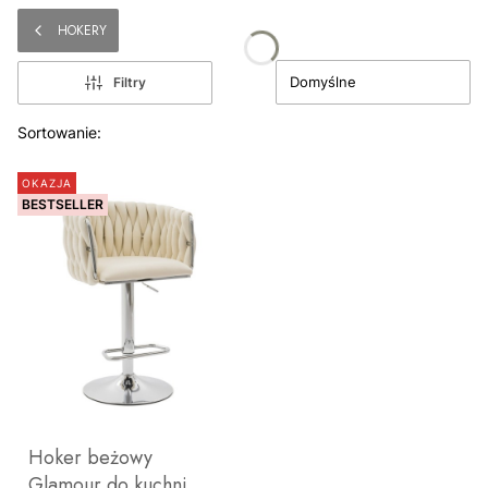
HOKERY
Domyślne
Filtry
Lista produktów
Sortowanie:
OKAZJA
BESTSELLER
Hoker beżowy
Glamour do kuchni