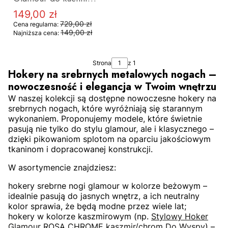
ROSA CHROME
149,00 zł
Cena promocyjna
srebrne nogi OUTLET
729,00 zł
Cena regularna:
149,00 zł
Najniższa cena:
Strona
z 1
Hokery na srebrnych metalowych nogach –
nowoczesność i elegancja w Twoim wnętrzu
W naszej kolekcji są dostępne nowoczesne hokery na
srebrnych nogach, które wyróżniają się starannym
wykonaniem. Proponujemy modele, które świetnie
pasują nie tylko do stylu glamour, ale i klasycznego –
DO KOSZYKA
dzięki pikowaniom splotom na oparciu jakościowym
tkaninom i dopracowanej konstrukcji.
W asortymencie znajdziesz:
hokery srebrne nogi glamour w kolorze beżowym –
idealnie pasują do jasnych wnętrz, a ich neutralny
kolor sprawia, że będą modne przez wiele lat;
hokery w kolorze kaszmirowym (np.
Stylowy Hoker
Glamour ROSA CHROME kaszmir/chrom Do Wyspy
) –