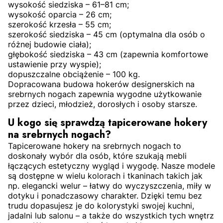
wysokość siedziska – 61–81 cm;
wysokość oparcia – 26 cm;
szerokość krzesła – 55 cm;
szerokość siedziska – 45 cm (optymalna dla osób o
różnej budowie ciała);
głębokość siedziska – 43 cm (zapewnia komfortowe
ustawienie przy wyspie);
dopuszczalne obciążenie – 100 kg.
Dopracowana budowa hokerów designerskich na
srebrnych nogach zapewnia wygodne użytkowanie
przez dzieci, młodzież, dorosłych i osoby starsze.
U kogo się sprawdzą tapicerowane hokery
na srebrnych nogach?
Tapicerowane hokery na srebrnych nogach to
doskonały wybór dla osób, które szukają mebli
łączących estetyczny wygląd i wygodę. Nasze modele
są dostępne w wielu kolorach i tkaninach takich jak
np. elegancki welur – łatwy do wyczyszczenia, miły w
dotyku i ponadczasowy charakter. Dzięki temu bez
trudu dopasujesz je do kolorystyki swojej kuchni,
jadalni lub salonu – a także do wszystkich tych wnętrz