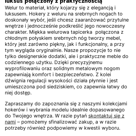
luksus
połączon
y
z praktycznością
Welur to materiał, który kojarzy się z elegancją i
luksusem. Hokery z weluru na srebrnych nogach to
doskonały wybór, jeśli chcesz zaaranżować przytulne
wnętrze i jednocześnie podkreślić jego nowoczesny
charakter. Miękka welurowa tapicerka połączona z
chłodnym połyskiem srebrnych nóg tworzy mebel,
który jest zarówno piękny, jak i funkcjonalny, a przy
tym wygląda oryginalnie. Nasze propozycje to nie
tylko designerskie dodatki, ale i praktyczne meble do
codziennego użytku. Dzięki precyzyjnemu
wyprofilowaniu oraz solidnym metalowym nogom
zapewniają komfort i bezpieczeństwo. Z kolei
dźwignia regulacji wysokości działa płynnie i jest
umieszczona pod siedziskiem, co zapewnia łatwy do
niej dostęp.
Zapraszamy do zapoznania się z naszymi kolekcjami
hokerów i wybrania modelu idealnie dopasowanego
do Twojego wnętrza. W razie pytań
skontaktuj się z
nami
– pomożemy sfinalizować zakup, a w razie
potrzeby również podpowiemy w kwestii wyboru.