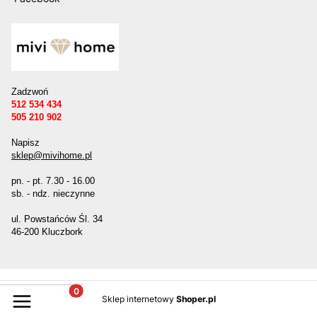
Zadzwoń
512 534 434
505 210 902
Napisz
sklep@mivihome.pl
pn. - pt. 7.30 - 16.00
sb. - ndz. nieczynne
ul. Powstańców Śl. 34
46-200 Kluczbork
Produkty w koszyku: 0. Zobacz szczegóły
Sklep internetowy
Shoper.pl