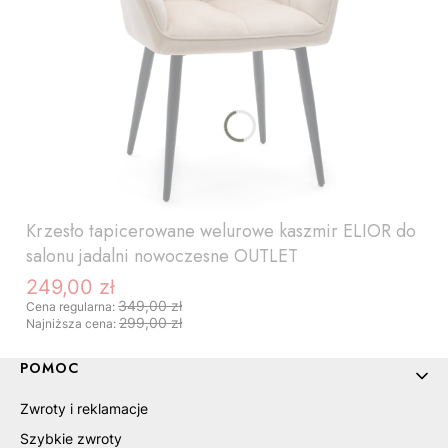
Krzesło tapicerowane welurowe kaszmir ELIOR do
salonu jadalni nowoczesne OUTLET
249,00 zł
Cena promocyjna
349,00 zł
Cena regularna:
299,00 zł
Najniższa cena:
Linki w stopce
POMOC
Zwroty i reklamacje
Szybkie zwroty