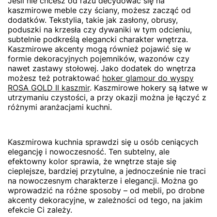
Jeśli nie chcesz od razu decydować się na
kaszmirowe meble czy ściany, możesz zacząć od
dodatków. Tekstylia, takie jak zasłony, obrusy,
poduszki na krzesła czy dywaniki w tym odcieniu,
subtelnie podkreślą elegancki charakter wnętrza.
Kaszmirowe akcenty mogą również pojawić się w
formie dekoracyjnych pojemników, wazonów czy
nawet zastawy stołowej. Jako dodatek do wnętrza
możesz też potraktować
hoker glamour do wyspy
ROSA GOLD II kaszmir
. Kaszmirowe hokery są łatwe w
utrzymaniu czystości, a przy okazji można je łączyć z
różnymi aranżacjami kuchni.
Kaszmirowa kuchnia sprawdzi się u osób ceniących
elegancję i nowoczesność. Ten subtelny, ale
efektowny kolor sprawia, że wnętrze staje się
cieplejsze, bardziej przytulne, a jednocześnie nie traci
na nowoczesnym charakterze i elegancji. Można go
wprowadzić na różne sposoby – od mebli, po drobne
akcenty dekoracyjne, w zależności od tego, na jakim
efekcie Ci zależy.