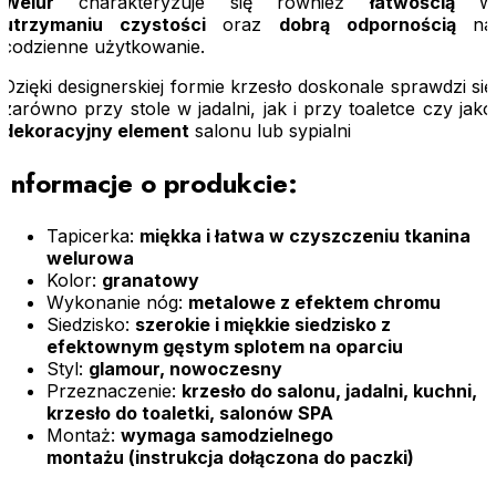
Welur
charakteryzuje się również
łatwością
w
utrzymaniu
czystości
oraz
dobrą
odpornością
na
codzienne użytkowanie.
Dzięki designerskiej formie krzesło doskonale sprawdzi się
zarówno przy stole w jadalni, jak i przy toaletce czy jako
dekoracyjny element
salonu lub sypialni
Informacje o produkcie:
Tapicerka:
miękka i łatwa w czyszczeniu tkanina
welurowa
Kolor:
granatowy
Wykonanie nóg:
metalowe z efektem chromu
Siedzisko:
szerokie i miękkie siedzisko z
efektownym gęstym splotem na oparciu
Styl:
glamour, nowoczesny
Przeznaczenie:
krzesło do salonu, jadalni, kuchni,
krzesło do toaletki, salonów SPA
Montaż:
wymaga samodzielnego
montażu (instrukcja dołączona do paczki)