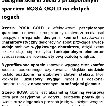
Designerskie krzesło z przeplatanym
oparciem ROSA GOLD na złotych
nogach
Krzesło
ROSA
GOLD
z efektownym
przeplatanym
oparciem
to nowoczesna propozycja stworzona dla osób
ceniących
elegancki
design
i
komfort
użytkowania.
Charakterystyczny
dekoracyjny
splot
przyciąga uwagę i
nadaje
meblowi
wyjątkowego
charakteru
, dzięki czemu
krzesło staje się nie tylko
funkcjonalnym
elementem
wyposażenia, ale również
stylową
ozdobą
wnętrza.
Wyprofilowane
oparcie
zapewnia
wygodę
oraz
komfort
podczas codziennego użytkowania. Miękkie
siedzisko
zostało
osadzone
na
stabilnym
złotym
stelażu
, który
podkreśla
luksusowy
wygląd
modelu i doskonale
komponuje się z
nowoczesnymi
aranżacjami
glamour
.
Krzesło
ROSA
obite jest
aksamitną
tkaniną welurową
,
która jest
przyjemna
w dotyku, subtelnie
połyskuje
w
świetle oraz
elegancko
prezentuje się w każdym wnętrzu.