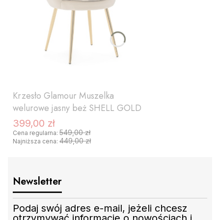
Krzesło Glamour Muszelka
welurowe jasny beż SHELL GOLD
399,00 zł
Cena promocyjna
549,00 zł
Cena regularna:
449,00 zł
Najniższa cena:
Newsletter
Podaj swój adres e-mail, jeżeli chcesz
otrzymywać informacje o nowościach i