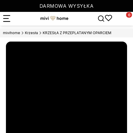
DARMOWA WYSYŁKA
Produ
Otwórz wyszuki
mivihome
Krzesła
KRZESŁA Z PRZEPLATANYM OPARCIEM