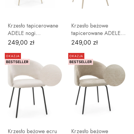
Krzesło tapicerowane
Krzesło beżowe
ADELE nogi
tapicerowane ADELE
kaszmirowe beż
kaszmirowe nogi do
249,00 zł
249,00 zł
Cena
Cena
ciemny do salonu
salonu jadalni
jadalni
OKAZJA
OKAZJA
BESTSELLER
BESTSELLER
Krzesło beżowe ecru
Krzesło beżowe