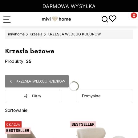
DARMOWA WYSYŁKA
Produ
Otwórz wyszuki
mivihome
Krzesła
KRZESŁA WEDŁUG KOLORÓW
Krzesła beżowe
Produkty:
35
KRZESŁA WEDŁUG KOLORÓW
Domyślne
Filtry
Lista produktów
Sortowanie:
BESTSELLER
OKAZJA
BESTSELLER