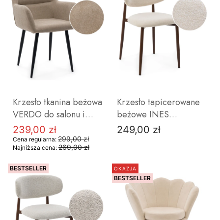
Krzesło tkanina beżowa
Krzesło tapicerowane
VERDO do salonu i
beżowe INES
jadalni tapicerowane
nowoczesne krzesło do
239,00 zł
249,00 zł
Cena promocyjna
Cena
metalowe czarne nogi
jadalni i salonu
299,00 zł
Cena regularna:
269,00 zł
Najniższa cena:
metalowe nogi w
kolorze drewna nogi
BESTSELLER
OKAZJA
BESTSELLER