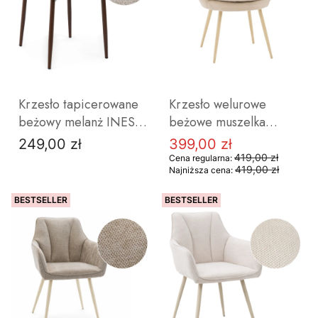
DO KOSZYKA
DO KOSZYKA
Krzesło tapicerowane
Krzesło welurowe
beżowy melanż INES
beżowe muszelka
nowoczesne krzesło do
SHELL kaszmirowe
249,00 zł
399,00 zł
Cena
Cena promocyjna
jadalni metalowe nogi
nogi do salonu jadalni
419,00 zł
Cena regularna:
419,00 zł
Najniższa cena:
w kolorze drewna nogi
toaletki
BESTSELLER
BESTSELLER
DO KOSZYKA
DO KOSZYKA