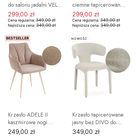
do salonu jadalni VELO
ciemne tapicerowane
na czarnych nogach
na czarnych nogach do
299,00 zł
299,00 zł
Cena promocyjna
Cena promocyjna
salonu
349,00 zł
349,00 zł
Cena regularna:
Cena regularna:
349,00 zł
349,00 zł
Najniższa cena:
Najniższa cena:
BESTSELLER
NOWOŚĆ
DO KOSZYKA
DO KOSZYKA
Krzesło ADELE II
Krzesło tapicerowane
kaszmirowe nogi
jasny beż DIVO do
ciemny beż do jadalni
salonu jadalni styl
249,00 zł
349,00 zł
Cena
Cena