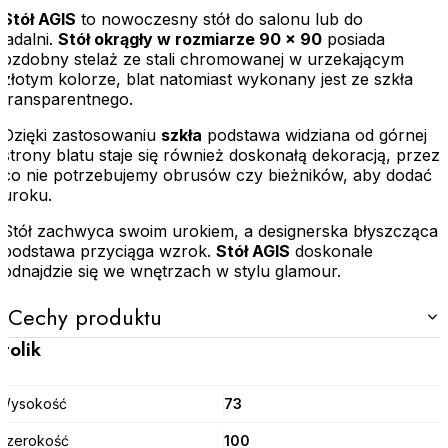
Stół AGIS
to nowoczesny stół do salonu lub do
jadalni.
Stół okrągły w rozmiarze 90 x 90
posiada
ozdobny stelaż ze stali chromowanej w urzekającym
złotym kolorze, blat natomiast wykonany jest ze szkła
transparentnego.
Dzięki zastosowaniu
szkła
podstawa widziana od górnej
strony blatu staje się również doskonałą dekoracją, przez
co nie potrzebujemy obrusów czy bieżników, aby dodać
uroku.
Stół zachwyca swoim urokiem, a designerska błyszcząca
podstawa przyciąga wzrok.
Stół AGIS
doskonale
odnajdzie się we wnętrzach w stylu glamour.
Cechy produktu
Stolik
Wysokość
73
Szerokość
100