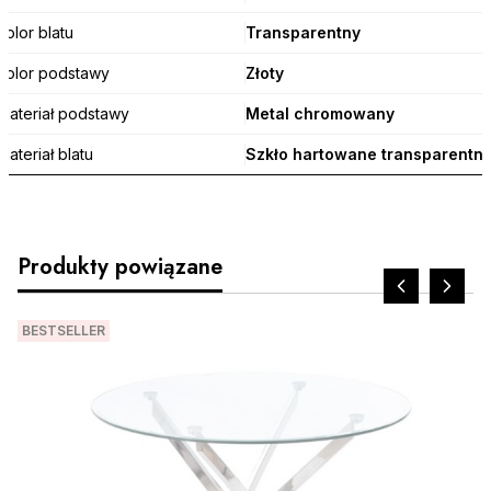
Kolor blatu
Transparentny
Kolor podstawy
Złoty
Materiał podstawy
Metal chromowany
Materiał blatu
Szkło hartowane transparentn
Produkty powiązane
BESTSELLER