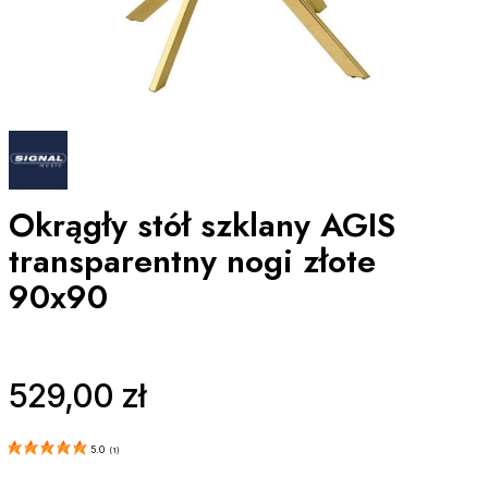
Okrągły stół szklany AGIS
transparentny nogi złote
90x90
Cena
529,00 zł
5.0
(
1
)