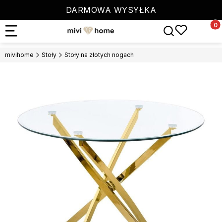
DARMOWA WYSYŁKA
Produ
Otwórz wyszuki
mivihome
Stoły
Stoły na złotych nogach