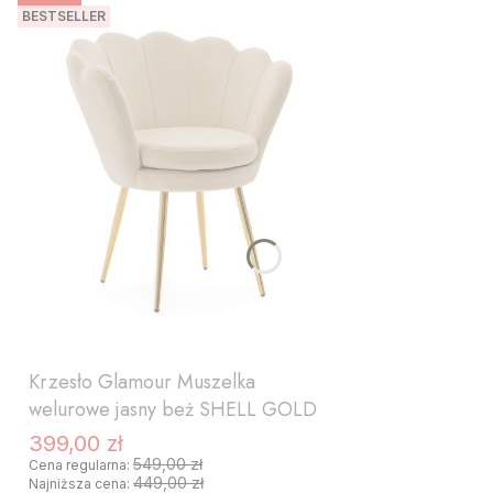
BESTSELLER
Krzesło Glamour Muszelka
welurowe jasny beż SHELL GOLD
399,00 zł
Cena promocyjna
549,00 zł
Cena regularna:
449,00 zł
Najniższa cena: