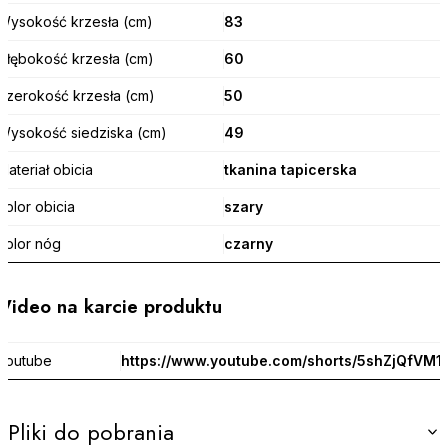
Wysokość krzesła (cm)
83
Głębokość krzesła (cm)
60
Szerokość krzesła (cm)
50
Wysokość siedziska (cm)
49
Materiał obicia
tkanina tapicerska
Kolor obicia
szary
Kolor nóg
czarny
Wideo na karcie produktu
Youtube
https://www.youtube.com/shorts/5shZjQfVM1
Pliki do pobrania