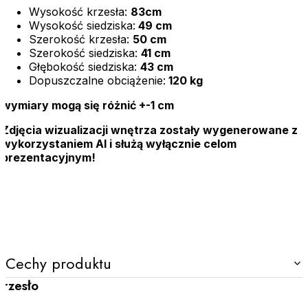
Wysokość krzesła:
83cm
Wysokość siedziska:
49 cm
Szerokość krzesła:
50 cm
Szerokość siedziska:
41 cm
Głębokość siedziska:
43 cm
Dopuszczalne obciążenie:
120 kg
wymiary mogą się różnić +-1 cm
Zdjęcia wizualizacji wnętrza zostały wygenerowane z
wykorzystaniem AI i służą wyłącznie celom
prezentacyjnym!
Cechy produktu
Krzesło