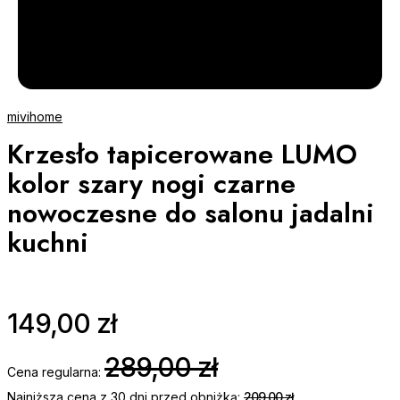
mivihome
Krzesło tapicerowane LUMO
kolor szary nogi czarne
nowoczesne do salonu jadalni
kuchni
149,00 zł
289,00 zł
Cena regularna:
Najniższa cena z 30 dni przed obniżką:
209,00 zł