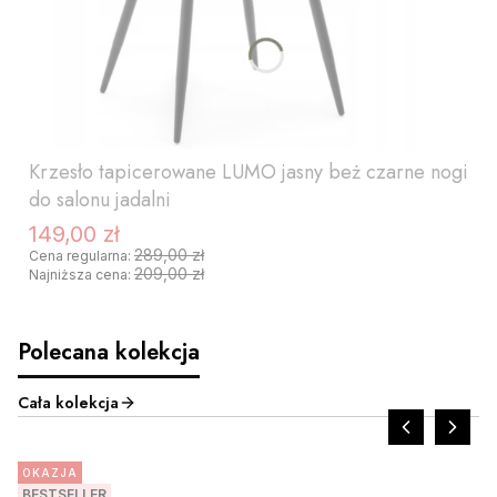
Krzesło tapicerowane LUMO jasny beż czarne nogi
do salonu jadalni
149,00 zł
Cena promocyjna
289,00 zł
Cena regularna:
209,00 zł
Najniższa cena:
Polecana kolekcja
Cała kolekcja
OKAZJA
BESTSELLER