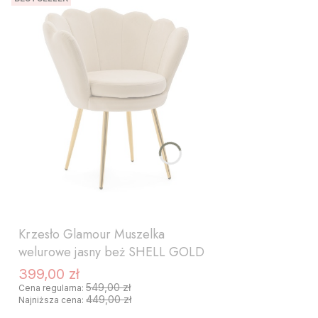
DO KOSZYKA
Krzesło Glamour Muszelka
welurowe jasny beż SHELL GOLD
399,00 zł
Cena promocyjna
549,00 zł
Cena regularna:
449,00 zł
Najniższa cena: