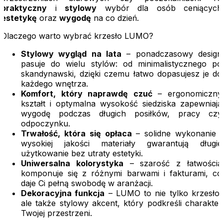
praktyczny
i
stylowy
wybór dla osób ceniących
estetykę
oraz
wygodę
na co dzień.
Dlaczego warto wybrać krzesło LUMO?
Stylowy wygląd na lata
– ponadczasowy design
pasuje do wielu stylów: od minimalistycznego po
skandynawski, dzięki czemu łatwo dopasujesz je do
każdego wnętrza.
Komfort, który naprawdę czuć
– ergonomiczny
kształt i optymalna wysokość siedziska zapewniają
wygodę podczas długich posiłków, pracy czy
odpoczynku.
Trwałość, która się opłaca
– solidne wykonanie i
wysokiej jakości materiały gwarantują długie
użytkowanie bez utraty estetyki.
Uniwersalna kolorystyka
– szarość z łatwością
komponuje się z różnymi barwami i fakturami, co
daje Ci pełną swobodę w aranżacji.
Dekoracyjna funkcja
– LUMO to nie tylko krzesło,
ale także stylowy akcent, który podkreśli charakter
Twojej przestrzeni.