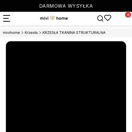
DARMOWA WYSYŁKA
Produ
Otwórz wyszuki
mivihome
Krzesła
KRZESŁA TKANINA STRUKTURALNA