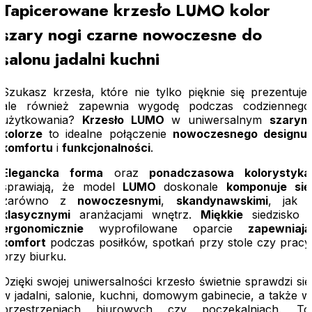
Tapicerowane krzesło LUMO kolor
szary nogi czarne nowoczesne do
salonu jadalni kuchni
Szukasz krzesła, które nie tylko pięknie się prezentuje,
ale również zapewnia wygodę podczas codziennego
użytkowania?
Krzesło LUMO
w uniwersalnym
szarym
kolorze
to idealne połączenie
nowoczesnego designu
,
komfortu
i
funkcjonalności
.
Elegancka forma
oraz
ponadczasowa kolorystyka
sprawiają, że model
LUMO
doskonale
komponuje
się
zarówno z
nowoczesnymi
,
skandynawskimi
, jak i
klasycznymi
aranżacjami wnętrz.
Miękkie
siedzisko i
ergonomicznie
wyprofilowane oparcie
zapewniają
komfort
podczas posiłków, spotkań przy stole czy pracy
przy biurku.
Dzięki swojej uniwersalności krzesło świetnie sprawdzi się
w jadalni, salonie, kuchni, domowym gabinecie, a także w
przestrzeniach biurowych czy poczekalniach. To